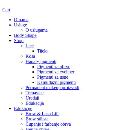
Cart
O nama
Usluge
O uslugama
Body Shape
Shop
Lice
Tijelo
Kosa
Hanafy pigmenti
Pigmenti za obrve
Pigmenti za eyeliner
Pigmenti za usne
Kamuflazni pigmenti
Permanent makeup proizvodi
Trepavice
Uređaji
Edukacija
Edukacije
Brow & Lash Lift
Brow stilista
Čupanje i farbanje obrva
Henna obrve