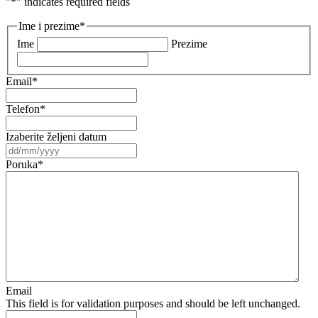
"
*
" indicates required fields
Ime i prezime
*
Ime
Prezime
Email
*
Telefon
*
Izaberite željeni datum
DD
slash
Poruka
*
MM
slash
YYYY
Email
This field is for validation purposes and should be left unchanged.