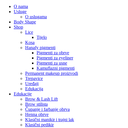
O nama
Usluge
O uslugama
Body Shape
Shop
Lice
Tijelo
Kosa
Hanafy pigmenti
Pigmenti za obrve
Pigmenti za eyeliner
Pigmenti za usne
Kamuflazni pigmenti
Permanent makeup proizvodi
Trepavice
Uređaji
Edukacija
Edukacije
Brow & Lash Lift
Brow stilista
Čupanje i farbanje obrva
Henna obrve
Klasični manikir i trajni lak
Klasični pedikir