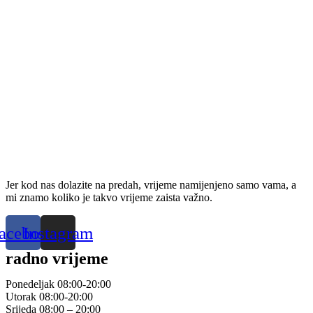
Jer kod nas dolazite na predah, vrijeme namijenjeno samo vama, a
mi znamo koliko je takvo vrijeme zaista važno.
acebook
Instagram
radno vrijeme
Ponedeljak
08:00-20:00
Utorak
08:00-20:00
Srijeda
08:00 – 20:00