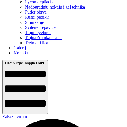
Lycon depilacija
Nadogradnju noktiju i gel tehnika
Puder obrve
Ruski pedikir
Šminkanje
Svilene trepavice
Trajni eyeliner
Trajna šminka usana
Tretmani lica
Galerija
Kontakt
Hamburger Toggle Menu
Zakaži termin