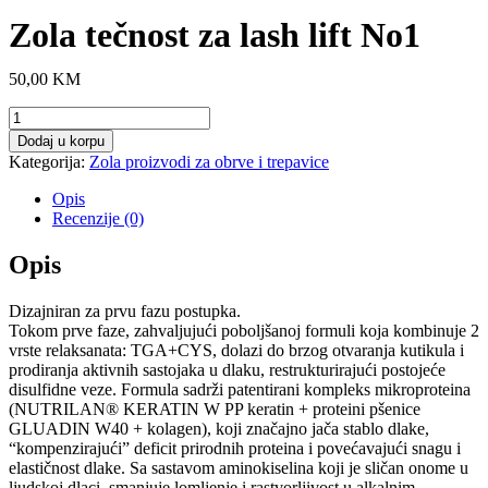
Zola tečnost za lash lift No1
50,00
KM
Zola
tečnost
Dodaj u korpu
za
Kategorija:
Zola proizvodi za obrve i trepavice
lash
lift
Opis
No1
Recenzije (0)
količina
Opis
Dizajniran za prvu fazu postupka.
Tokom prve faze, zahvaljujući poboljšanoj formuli koja kombinuje 2
vrste relaksanata: TGA+CYS, dolazi do brzog otvaranja kutikula i
prodiranja aktivnih sastojaka u dlaku, restrukturirajući postojeće
disulfidne veze. Formula sadrži patentirani kompleks mikroproteina
(NUTRILAN® KERATIN W PP keratin + proteini pšenice
GLUADIN W40 + kolagen), koji značajno jača stablo dlake,
“kompenzirajući” deficit prirodnih proteina i povećavajući snagu i
elastičnost dlake. Sa sastavom aminokiselina koji je sličan onome u
ljudskoj dlaci, smanjuje lomljenje i rastvorljivost u alkalnim