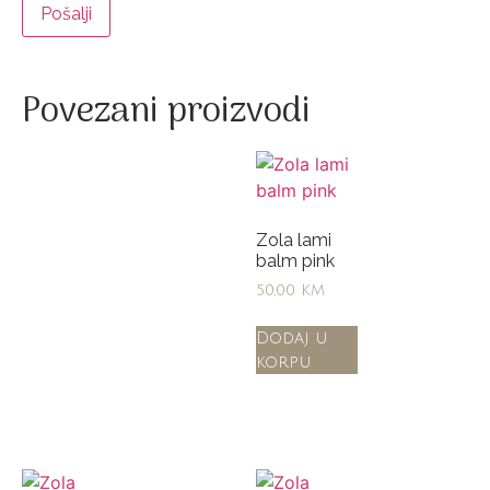
Povezani proizvodi
Zola lami
balm pink
50,00
KM
Dodaj u
korpu