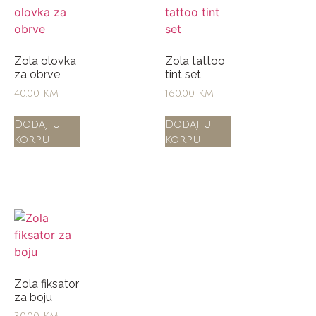
Zola olovka
Zola tattoo
za obrve
tint set
40,00
KM
160,00
KM
Dodaj u
Dodaj u
korpu
korpu
Zola fiksator
za boju