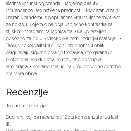
alatima vrhunskog brenda i uspješne beauty
influencerice! Jedinstvene prednosti: • Moderan dizajn
kreiran u tandemu s popularnim vrhunskim tehničarem
za nokte, u kojem crna boja uspješno kontrastira sa
stilskim Instagram naljepnicama; • Kalup razvijen
posebno za Zolu; • Visokokvalitetni, izdržljivi materijali; •
Tanki, visokokvalitetni silikon i ergonomski oblik
osiguravaju sigurno držanje trepavica, što garantuje
profesionalne i dugotrajne rezultate postupka
laminiranja; • Kreirano imajući na umu posebne potrebe
majstora obrva.
Recenzije
Još nema recenzija.
Budi prvi koji će recenzirati “Zola kompenzator za lash
lift”