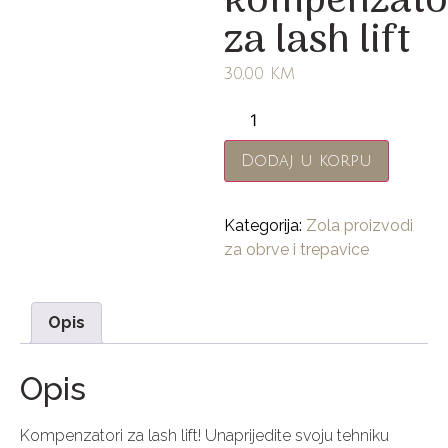
kompenzato
za lash lift
30,00
KM
Dodaj u korpu
Kategorija:
Zola proizvodi
za obrve i trepavice
Opis
Opis
Kompenzatori za lash lift! Unaprijedite svoju tehniku ​​