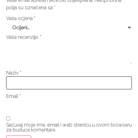
Vaša email adresa neće biti objavljivana.
Neophodna
polja su označena sa
*
Vaša ocjena
*
Vaša recenzija:
*
Naziv
*
Email
*
Sačuvaj moje ime, email i web stranicu u ovom browseru
za buduće komentare.