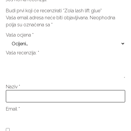
Budi prvi koji će recenzirati “Zola lash lift glue”
Vaša email adresa neće biti objavljivana.
Neophodna
polja su označena sa
*
Vaša ocjena
*
Vaša recenzija:
*
Naziv
*
Email
*