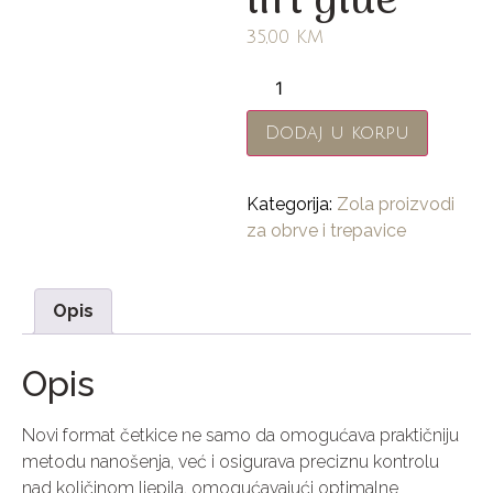
lift glue
35,00
KM
Dodaj u korpu
Kategorija:
Zola proizvodi
za obrve i trepavice
Opis
Opis
Novi format četkice ne samo da omogućava praktičniju
metodu nanošenja, već i osigurava preciznu kontrolu
nad količinom ljepila, omogućavajući optimalne