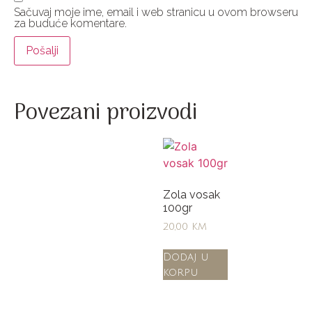
Sačuvaj moje ime, email i web stranicu u ovom browseru
za buduće komentare.
Povezani proizvodi
Zola vosak
100gr
20,00
KM
Dodaj u
korpu