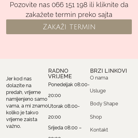
Pozovite nas 066 151 198 ili kliknite da
zakažete termin preko sajta
Zakaži termin
RADNO
BRZI LINKOVI
VRIJEME
O nama
Jer kod nas
Ponedeljak
08:00-
dolazite na
Usluge
predah, vrijeme
20:00
namijenjeno samo
Body Shape
vama, a mi znamo
Utorak
08:00-
koliko je takvo
20:00
Shop
vrijeme zaista
važno.
Srijeda
08:00 –
Kontakt