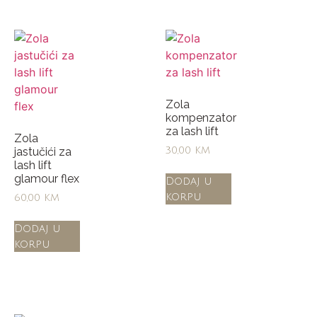
Zola
kompenzator
za lash lift
Zola
jastučići za
30,00
KM
lash lift
glamour flex
Dodaj u
korpu
60,00
KM
Dodaj u
korpu