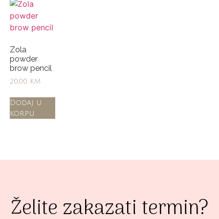
Zola
powder
brow pencil
20,00
KM
Dodaj u
korpu
Želite zakazati termin?