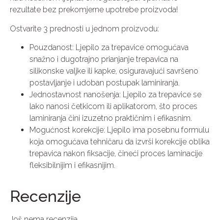
rezultate bez prekomjerne upotrebe proizvoda!
Ostvarite 3 prednosti u jednom proizvodu:
Pouzdanost: Ljepilo za trepavice omogućava
snažno i dugotrajno prianjanje trepavica na
silikonske valjke ili kapke, osiguravajući savršeno
postavljanje i udoban postupak laminiranja.
Jednostavnost nanošenja: Ljepilo za trepavice se
lako nanosi četkicom ili aplikatorom, što proces
laminiranja čini izuzetno praktičnim i efikasnim.
Mogućnost korekcije: Ljepilo ima posebnu formulu
koja omogućava tehničaru da izvrši korekcije oblika
trepavica nakon fiksacije, čineći proces laminacije
fleksibilnijim i efikasnijim.
Recenzije
Još nema recenzija.