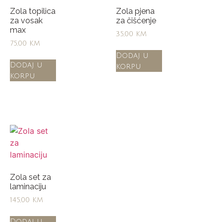
Zola topilica
Zola pjena
za vosak
za čišćenje
max
35,00
KM
75,00
KM
Dodaj u
Dodaj u
korpu
korpu
Zola set za
laminaciju
145,00
KM
Dodaj u