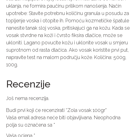
uklanja, ne formira paučinu prilikom nanošenja. Način
upotrebe: Stavite potrebnu količinu granula u posudu za
topljenje voska i otopite ih. Pomoću kozmetičke špatule
nanesite tanak sloj voska, pritiskajući ga na kožu. Kada se
vosak stvrdne na koži i čvrsto fiksira dlačice, može se
ukloniti. Lagano povucite kožu i uklonite vosak u smjeru
suprotnom od rasta dlačica. Ako vosak koristite prvi put,
napravite test na malom području kože. Količina: 500g,
100g.
Recenzije
Još nema recenzija.
Budi prvi koji će recenzirati “Zola vosak 100gr”
Vaša email adresa neće biti objavljivana.
Neophodna
polja su označena sa
*
Vaša ocjena
*