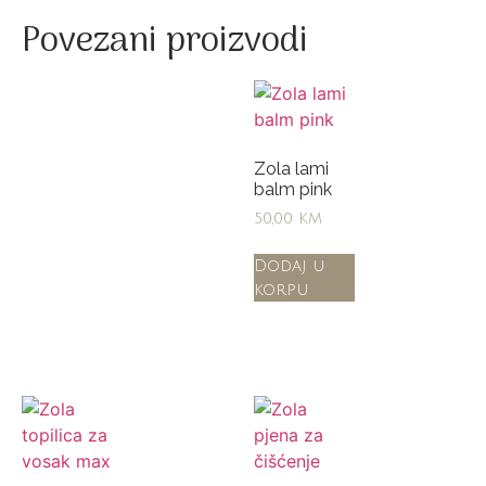
Povezani proizvodi
Zola lami
balm pink
50,00
KM
Dodaj u
korpu