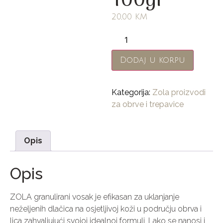
100gr
20,00
KM
Dodaj u korpu
Kategorija:
Zola proizvodi
za obrve i trepavice
Opis
Opis
ZOLA granulirani vosak je efikasan za uklanjanje
neželjenih dlačica na osjetljivoj koži u području obrva i
lica zahvaljujući svojoj idealnoj formuli. Lako se nanosi i