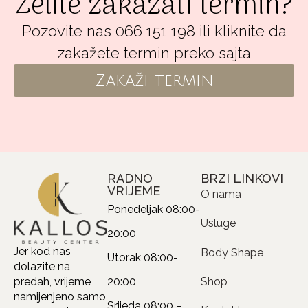
Želite zakazati termin?
Pozovite nas 066 151 198 ili kliknite da
zakažete termin preko sajta
Zakaži termin
RADNO
BRZI LINKOVI
VRIJEME
O nama
Ponedeljak
08:00-
Usluge
20:00
Jer kod nas
Body Shape
Utorak
08:00-
dolazite na
20:00
Shop
predah, vrijeme
namijenjeno samo
Srijeda
08:00 –