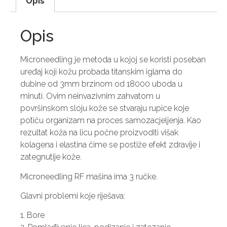
Opis
Opis
Microneedling je metoda u kojoj se koristi poseban
uređaj koji kožu probada titanskim iglama do
dubine od 3mm brzinom od 18000 uboda u
minuti. Ovim neinvazivnim zahvatom u
površinskom sloju kože se stvaraju rupice koje
potiču organizam na proces samozacjeljenja. Kao
rezultat koža na licu počne proizvoditi višak
kolagena i elastina čime se postiže efekt zdravije i
zategnutije kože.
Microneedling RF mašina ima 3 ručke.
Glavni problemi koje riješava:
1. Bore