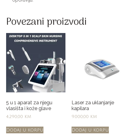
Povezani proizvodi
5 u 1 aparat za njegu
Laser za uklanjanje
vlasišta i kože glave
kapilara
4.290,00
KM
9.000,00
KM
Dodaj u korpu
Dodaj u korpu