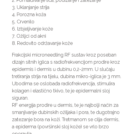
2. Pomlađivanje lica, podizanje i zatezanje
3. Uklanjanje strija
4. Porozna koža
5. Crvenilo
6. Izbjeljivanje kože
7. Ožiljci od akni
8. Redovito održavanje kože
Frakcijski microneedling RF sustav kroz poseban
dizajn sitnih iglica s radiofrekvencijom prodire kroz
epidermis i dermis u dubinu 0,2-2mm. U slučaju
tretiranja strija na tijelu, dubina mikro-iglica je 3 mm.
Ubodima se oslobađa radiofrekvencija, stimulira
kolagen i elastično tkivo, te je epidermalni sloj
siguran.
RF energija prodire u dermis, te je najbolji način za
smanjivanje dubinskih ožiljaka i pora, te dugotrajno
zatezanje bora na koži. Tretmanom se cilja dermis,
a epiderma (površinski sloj kože) se vrlo brzo
oporavlja.