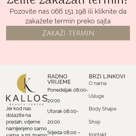
Želite zakazati termin?
Pozovite nas 066 151 198 ili kliknite da
zakažete termin preko sajta
Zakaži termin
RADNO
BRZI LINKOVI
VRIJEME
O nama
Ponedeljak
08:00-
Usluge
20:00
Jer kod nas
Body Shape
Utorak
08:00-
dolazite na
20:00
Shop
predah, vrijeme
namijenjeno samo
Srijeda
08:00 –
Kontakt
vama, a mi znamo