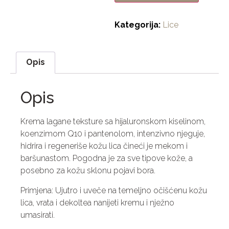
Kategorija:
Lice
Opis
Opis
Krema lagane teksture sa hijaluronskom kiselinom,
koenzimom Q10 i pantenolom, intenzivno njeguje,
hidrira i regeneriše kožu lica čineći je mekom i
baršunastom. Pogodna je za sve tipove kože, a
posebno za kožu sklonu pojavi bora.
Primjena: Ujutro i uveče na temeljno očišćenu kožu
lica, vrata i dekoltea nanijeti kremu i nježno
umasirati.