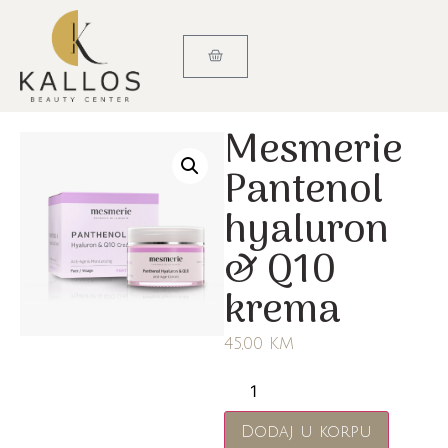
Mesmerie
Pantenol
hyaluron
& Q10
krema
45,00
KM
Dodaj u korpu