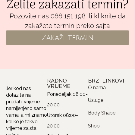
Želite zakazati termin?
Pozovite nas 066 151 198 ili kliknite da
zakažete termin preko sajta
Zakaži termin
RADNO
BRZI LINKOVI
VRIJEME
O nama
Jer kod nas
Ponedeljak
08:00-
dolazite na
Usluge
predah, vrijeme
20:00
namijenjeno samo
Body Shape
vama, a mi znamo
Utorak
08:00-
koliko je takvo
20:00
Shop
vrijeme zaista
važno.