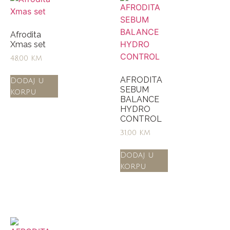
Afrodita
Xmas set
48,00
KM
AFRODITA
Dodaj u
SEBUM
korpu
BALANCE
HYDRO
CONTROL
31,00
KM
Dodaj u
korpu