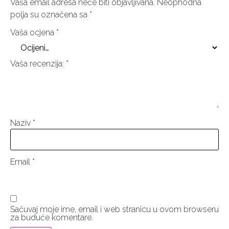
Vaša email adresa neće biti objavljivana.
Neophodna
polja su označena sa
*
Vaša ocjena
*
Vaša recenzija:
*
Naziv
*
Email
*
Sačuvaj moje ime, email i web stranicu u ovom browseru
za buduće komentare.