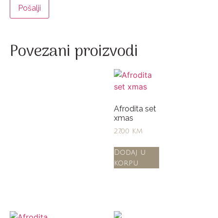
Povezani proizvodi
Afrodita set
xmas
27,00
KM
Dodaj u
korpu