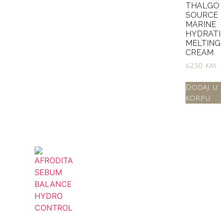
THALGO
SOURCE
MARINE
HYDRAT
MELTING
CREAM
62,50
KM
Dodaj u
korpu