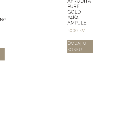
AFRODITA
PURE
GOLD
24Ka
ING
AMPULE
50,00
KM
Dodaj u
korpu