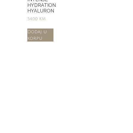
HYDRATION
HYALURON
54,00
KM
Dodaj u
korpu