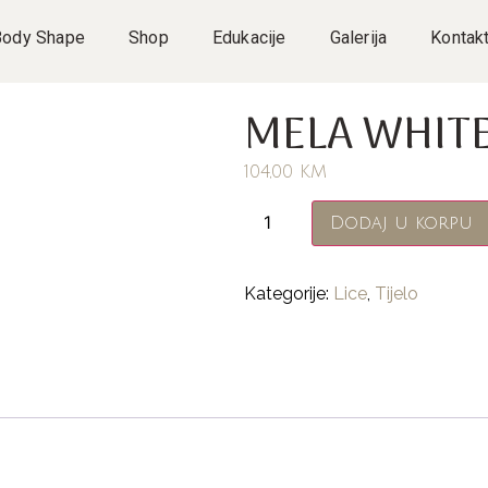
Body Shape
Shop
Edukacije
Galerija
Kontak
MELA WHIT
104,00
KM
Dodaj u korpu
Kategorije:
Lice
,
Tijelo