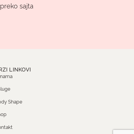
 preko sajta
RZI LINKOVI
 nama
sluge
ody Shape
hop
ontakt