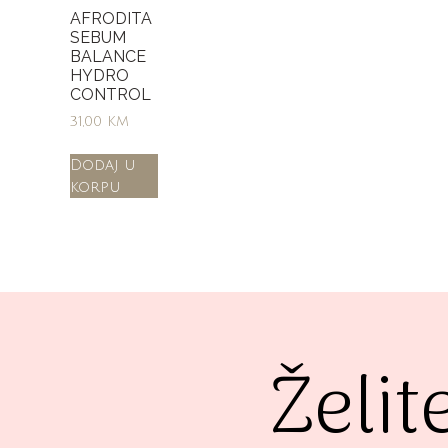
AFRODITA
SEBUM
BALANCE
HYDRO
CONTROL
31,00
KM
Dodaj u
korpu
Želit