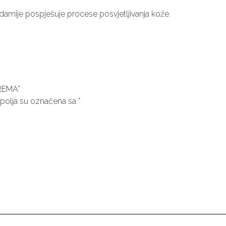
mije pospješuje procese posvjetljivanja kože.
KREMA”
olja su označena sa
*