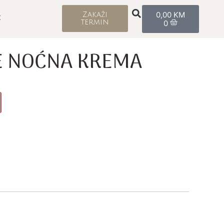
0,00
KM
Zakaži
t
termin
0
E NOĆNA KREMA