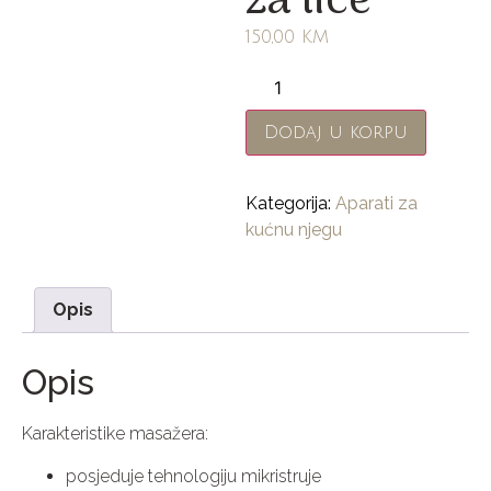
za lice
150,00
KM
Dodaj u korpu
Kategorija:
Aparati za
kućnu njegu
Opis
Opis
Karakteristike masažera:
posjeduje tehnologiju mikristruje