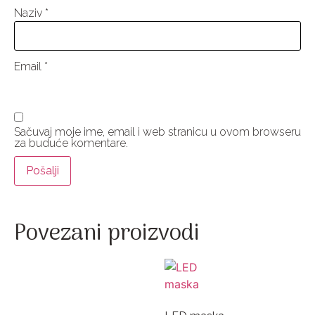
Naziv
*
Email
*
Sačuvaj moje ime, email i web stranicu u ovom browseru
za buduće komentare.
Povezani proizvodi