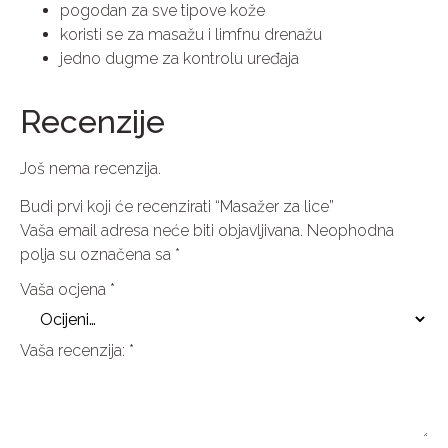
pogodan za sve tipove kože
koristi se za masažu i limfnu drenažu
jedno dugme za kontrolu uređaja
Recenzije
Još nema recenzija.
Budi prvi koji će recenzirati “Masažer za lice”
Vaša email adresa neće biti objavljivana.
Neophodna
polja su označena sa
*
Vaša ocjena
*
Vaša recenzija:
*