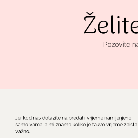
Želit
Pozovite na
Jer kod nas dolazite na predah, vrijeme namijenjeno
samo vama, a mi znamo koliko je takvo vrijeme zaista
važno.