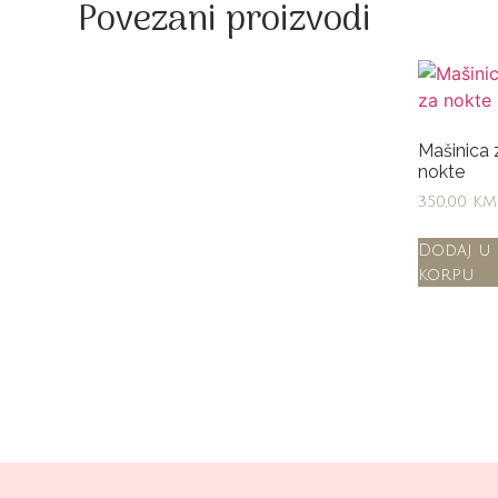
Povezani proizvodi
Mašinica 
nokte
350,00
KM
Dodaj u
korpu