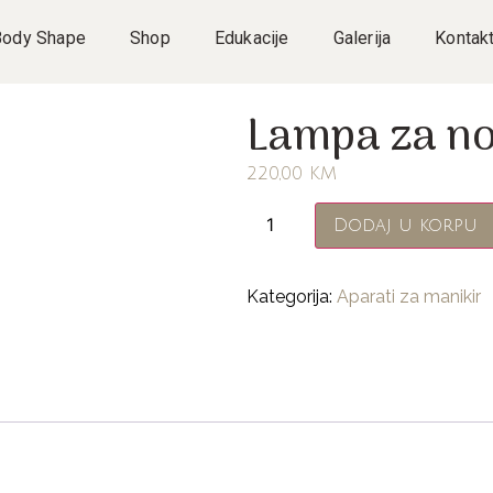
Body Shape
Shop
Edukacije
Galerija
Kontak
Lampa za no
220,00
KM
Dodaj u korpu
Kategorija:
Aparati za manikir