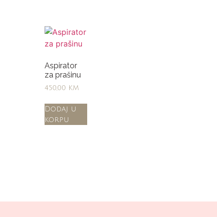
Aspirator
za prašinu
450,00
KM
Dodaj u
korpu