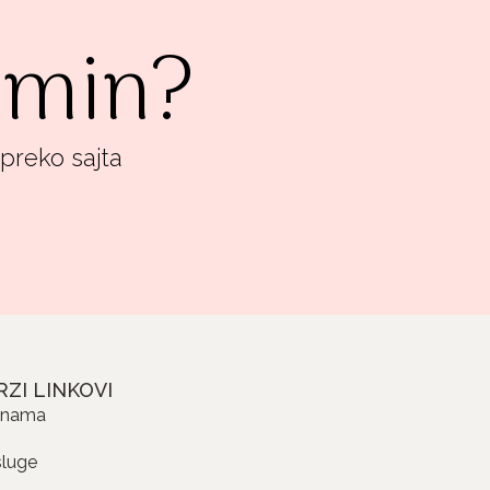
ermin?
 preko sajta
RZI LINKOVI
 nama
sluge