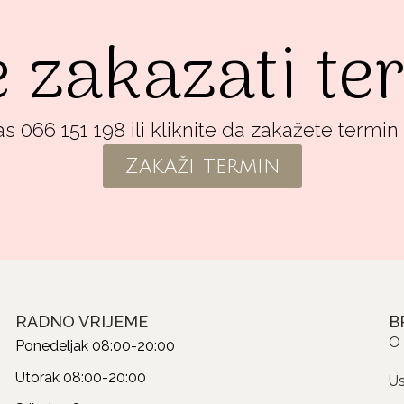
e zakazati t
s 066 151 198 ili kliknite da zakažete termin
Zakaži termin
RADNO VRIJEME
B
O
Ponedeljak
08:00-20:00
Utorak
08:00-20:00
U