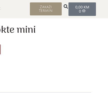
0,00
KM
Zakaži
t
termin
0
kte mini