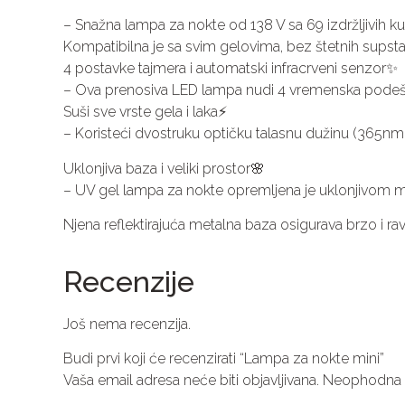
– Snažna lampa za nokte od 138 V sa 69 izdržljivih 
Kompatibilna je sa svim gelovima, bez štetnih supsta
4 postavke tajmera i automatski infracrveni senzor✨
– Ova prenosiva LED lampa nudi 4 vremenska podešavanja
Suši sve vrste gela i laka⚡️
– Koristeći dvostruku optičku talasnu dužinu (365nm
Uklonjiva baza i veliki prostor🌸
– UV gel lampa za nokte opremljena je uklonjivom m
Njena reflektirajuća metalna baza osigurava brzo i r
Recenzije
Još nema recenzija.
Budi prvi koji će recenzirati “Lampa za nokte mini”
Vaša email adresa neće biti objavljivana.
Neophodna p