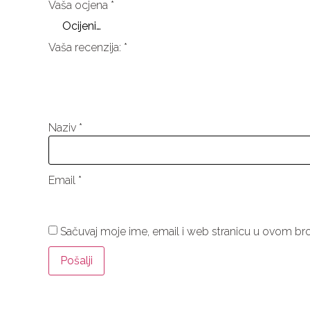
Vaša ocjena
*
Vaša recenzija:
*
Naziv
*
Email
*
Sačuvaj moje ime, email i web stranicu u ovom b