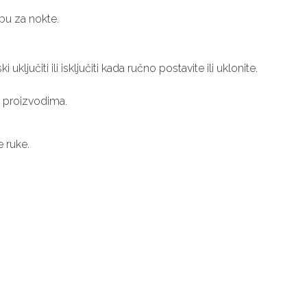
pu za nokte.
čiti ili isključiti kada ručno postavite ili uklonite.
l proizvodima.
 ruke.