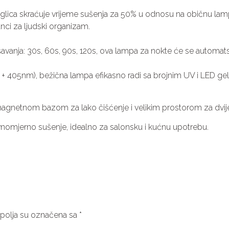
kuglica skraćuje vrijeme sušenja za 50% u odnosu na običnu lam
nci za ljudski organizam.
: 30s, 60s, 90s, 120s, ova lampa za nokte će se automatski uklju
 + 405nm), bežična lampa efikasno radi sa brojnim UV i LED ge
agnetnom bazom za lako čišćenje i velikim prostorom za dvije
avnomjerno sušenje, idealno za salonsku i kućnu upotrebu.
olja su označena sa
*