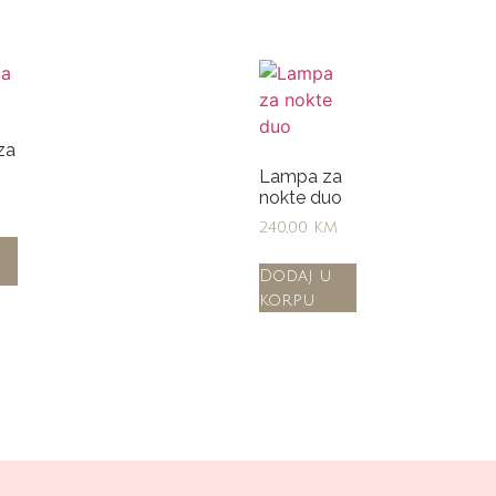
za
Lampa za
nokte duo
240,00
KM
Dodaj u
korpu