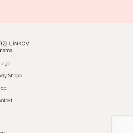
RZI LINKOVI
 nama
sluge
ody Shape
hop
ontakt