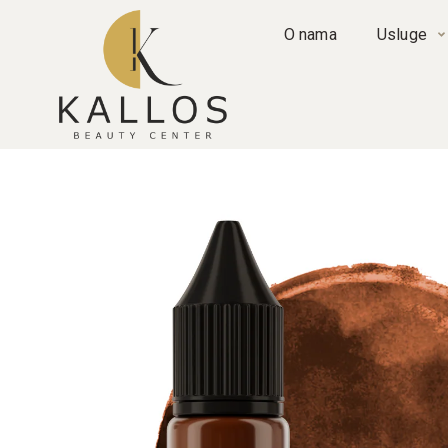
O nama
Usluge