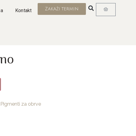
Zakaži termin
ja
Kontakt
ano
,
Pigmenti za obrve