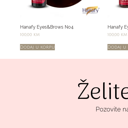
Hanafy Eyes&Brows No4
Hanafy E
100,00
KM
100,00
KM
Dodaj u korpu
Dodaj u
Želit
Pozovite na