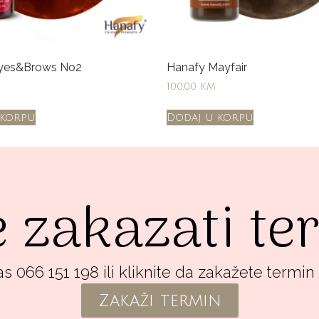
yes&Brows No2
Hanafy Mayfair
100,00
KM
 korpu
Dodaj u korpu
e zakazati t
s 066 151 198 ili kliknite da zakažete termin
Zakaži termin