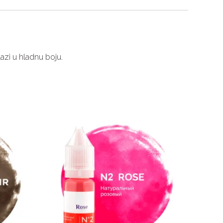
lazi u hladnu boju.