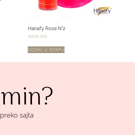
Hanafy Rose N°2
90,00
KM
Dodaj u korpu
ermin?
 preko sajta