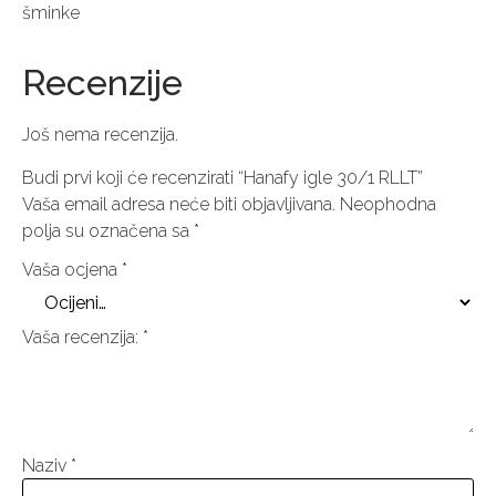
šminke
Recenzije
Još nema recenzija.
Budi prvi koji će recenzirati “Hanafy igle 30/1 RLLT”
Vaša email adresa neće biti objavljivana.
Neophodna
polja su označena sa
*
Vaša ocjena
*
Vaša recenzija:
*
Naziv
*