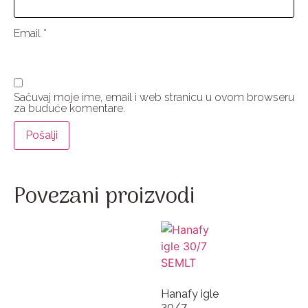
Email
*
Sačuvaj moje ime, email i web stranicu u ovom browseru
za buduće komentare.
Povezani proizvodi
Hanafy igle
30/7