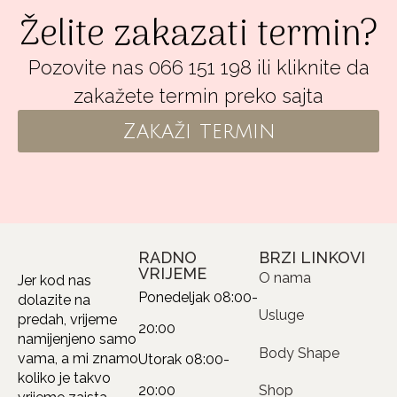
Želite zakazati termin?
Pozovite nas 066 151 198 ili kliknite da
zakažete termin preko sajta
Zakaži termin
RADNO
BRZI LINKOVI
VRIJEME
O nama
Jer kod nas
Ponedeljak
08:00-
dolazite na
Usluge
predah, vrijeme
20:00
namijenjeno samo
Body Shape
vama, a mi znamo
Utorak
08:00-
koliko je takvo
20:00
Shop