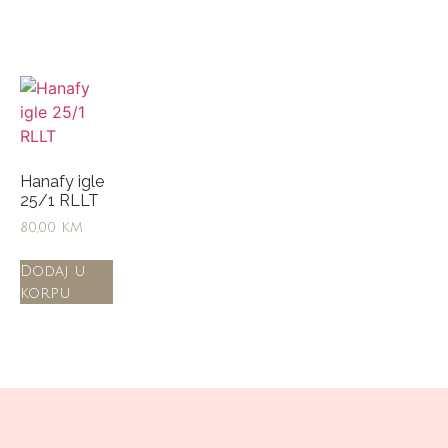
Hanafy igle
25/1 RLLT
80,00
KM
Dodaj u
korpu