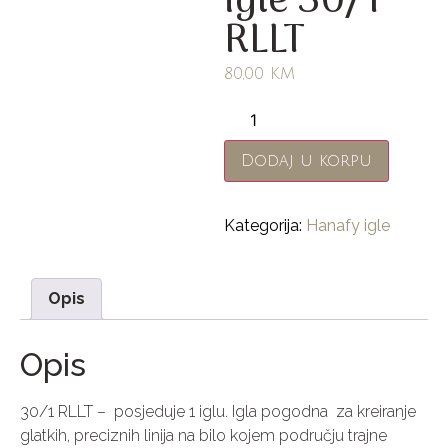
igle 30/1
RLLT
80,00
KM
Dodaj u korpu
Kategorija:
Hanafy igle
Opis
Opis
30/1 RLLT – posjeduje 1 iglu. Igla pogodna za kreiranje
glatkih, preciznih linija na bilo kojem području trajne