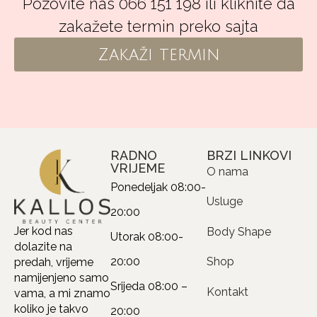
Pozovite nas 066 151 198 ili kliknite da
zakažete termin preko sajta
Zakaži termin
RADNO
BRZI LINKOVI
VRIJEME
O nama
Ponedeljak
08:00-
Usluge
20:00
Jer kod nas
Body Shape
Utorak
08:00-
dolazite na
20:00
Shop
predah, vrijeme
namijenjeno samo
Srijeda
08:00 –
Kontakt
vama, a mi znamo
koliko je takvo
20:00