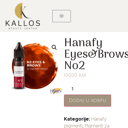
Hanafy
Eyes&Brow
No2
100,00
KM
Dodaj u korpu
Kategorije:
Hanafy
pigmenti
,
Pigmenti za