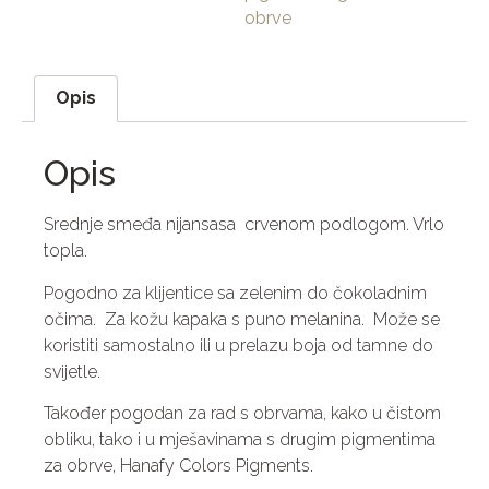
obrve
Opis
Opis
Srednje smeđa nijansasa crvenom podlogom. Vrlo
topla.
Pogodno za klijentice sa zelenim do čokoladnim
očima.
Za kožu kapaka s puno melanina.
Može se
koristiti samostalno ili u prelazu boja od tamne do
svijetle.
Također pogodan za rad s obrvama, kako u čistom
obliku, tako i u mješavinama s drugim pigmentima
za obrve, Hanafy Colors Pigments.