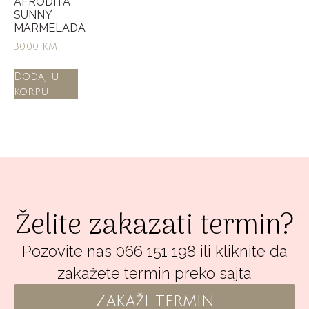
AFRODITA
SUNNY
MARMELADA
30,00
KM
Dodaj u
korpu
Želite zakazati termin?
Pozovite nas 066 151 198 ili kliknite da
zakažete termin preko sajta
Zakaži termin