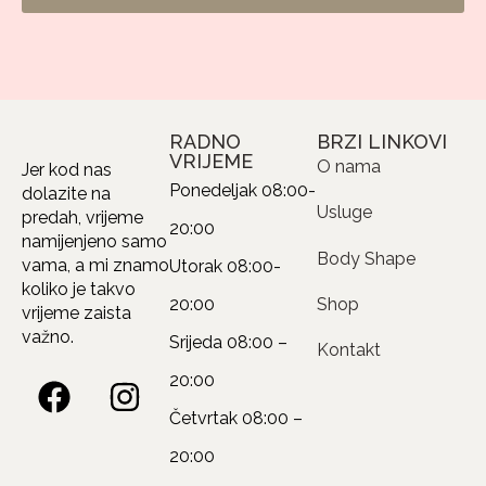
RADNO
BRZI LINKOVI
VRIJEME
O nama
Jer kod nas
Ponedeljak
08:00-
dolazite na
Usluge
predah, vrijeme
20:00
namijenjeno samo
Body Shape
vama, a mi znamo
Utorak
08:00-
koliko je takvo
20:00
Shop
vrijeme zaista
važno.
Srijeda
08:00 –
Kontakt
20:00
Četvrtak
08:00 –
20:00