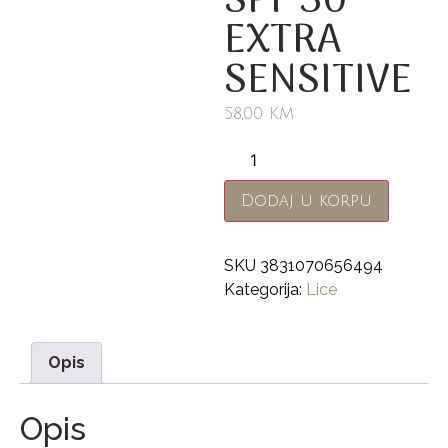
SPF 30
EXTRA
SENSITIVE
58,00
KM
Dodaj u korpu
SKU
3831070656494
Kategorija:
Lice
Opis
Opis