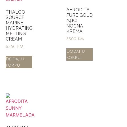
AFRODITA
THALGO
PURE GOLD
SOURCE
24Ka
MARINE
NOCNA
HYDRATING
KREMA
MELTING
CREAM
85,00
KM
62,50
KM
Dodaj u
korpu
Dodaj u
korpu