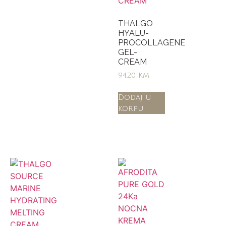
THALGO
HYALU-
PROCOLLAGENE
GEL-
CREAM
94,20
KM
Dodaj u
korpu