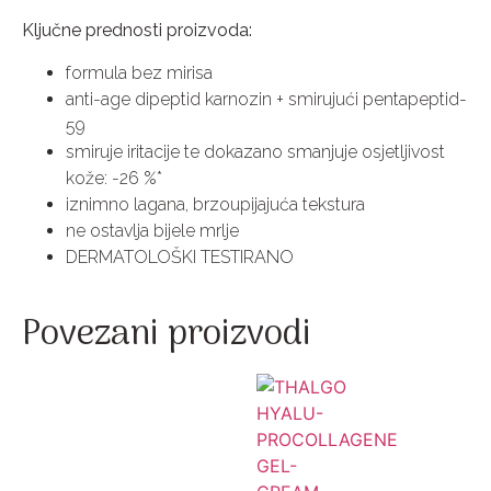
Ključne prednosti proizvoda:
formula bez mirisa
anti-age dipeptid karnozin + smirujući pentapeptid-
59
smiruje iritacije te dokazano smanjuje osjetljivost
kože: -26 %*
iznimno lagana, brzoupijajuća tekstura
ne ostavlja bijele mrlje
DERMATOLOŠKI TESTIRANO
Povezani proizvodi