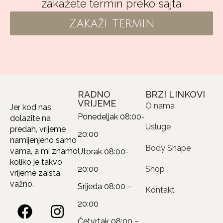
zakažete termin preko sajta
Zakaži termin
RADNO
BRZI LINKOVI
VRIJEME
O nama
Jer kod nas
Ponedeljak
08:00-
dolazite na
Usluge
predah, vrijeme
20:00
namijenjeno samo
Body Shape
vama, a mi znamo
Utorak
08:00-
koliko je takvo
20:00
Shop
vrijeme zaista
važno.
Srijeda
08:00 –
Kontakt
20:00
Četvrtak
08:00 –