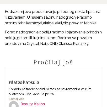
Podrazumijeva produzavanje prirodnog nokta,tipsama
ili izlivanjem .U nasem salonu nadogradnje radimo
raznim tehnikama:gel,akrigel,akril,dip powder tehnika.
Pored nadogradnje noktiju,radimo i ojacavanje prirodnih
noktiju,gelom ili trajnim lakom.Radimo sa pozatim
brendovima,Crystal Nails,CND,Clarissa,Kiara sky.
Pročitaj još
Pilates kapsula
Kombinuje tradicionalni pilates sa savremenim vrućim
pilatesom. Ova kapsula pruža...
Saznaj više
Beauty Kallos