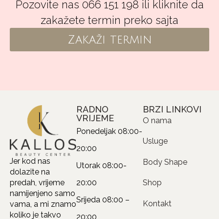
Pozovite nas 066 151 198 ili kliknite da
zakažete termin preko sajta
Zakaži termin
RADNO
BRZI LINKOVI
VRIJEME
O nama
Ponedeljak
08:00-
Usluge
20:00
Jer kod nas
Body Shape
Utorak
08:00-
dolazite na
20:00
Shop
predah, vrijeme
namijenjeno samo
Srijeda
08:00 –
Kontakt
vama, a mi znamo
koliko je takvo
20:00