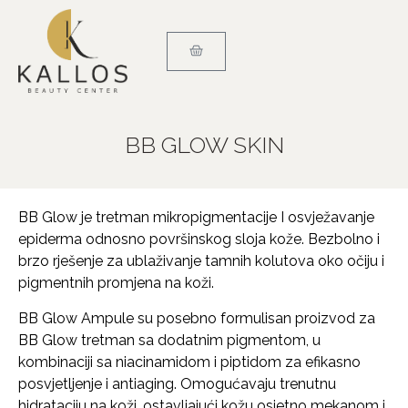
BB GLOW SKIN
BB Glow je tretman mikropigmentacije I osvježavanje
epiderma odnosno površinskog sloja kože. Bezbolno i
brzo rješenje za ublaživanje tamnih kolutova oko očiju i
pigmentnih promjena na koži.
BB Glow Ampule su posebno formulisan proizvod za
BB Glow tretman sa dodatnim pigmentom, u
kombinaciji sa niacinamidom i piptidom za efikasno
posvjetljenje i antiaging. Omogućavaju trenutnu
hidrataciju na koži, ostavljajući kožu osjetno mekanom i